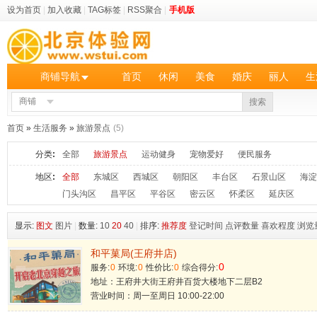
设为首页
|
加入收藏
|
TAG标签
|
RSS聚合
|
手机版
商铺导航
首页
休闲
美食
婚庆
丽人
生
商铺
搜索
首页
»
生活服务
»
旅游景点
(5)
分类
:
全部
旅游景点
运动健身
宠物爱好
便民服务
地区
:
全部
东城区
西城区
朝阳区
丰台区
石景山区
海淀
门头沟区
昌平区
平谷区
密云区
怀柔区
延庆区
显示:
图文
图片
|
数量:
10
20
40
|
排序:
推荐度
登记时间
点评数量
喜欢程度
浏览
和平菓局(王府井店)
0
服务:
0
环境:
0
性价比:
0
综合得分:
地址：王府井大街王府井百货大楼地下二层B2
营业时间：周一至周日 10:00-22:00