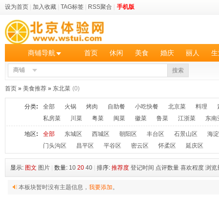
设为首页
|
加入收藏
|
TAG标签
|
RSS聚合
|
手机版
商铺导航
首页
休闲
美食
婚庆
丽人
生
商铺
搜索
首页
»
美食推荐
»
东北菜
(0)
分类
:
全部
火锅
烤肉
自助餐
小吃快餐
北京菜
料理
私房菜
川菜
粤菜
闽菜
徽菜
鲁菜
江浙菜
东南
地区
:
全部
东城区
西城区
朝阳区
丰台区
石景山区
海淀
门头沟区
昌平区
平谷区
密云区
怀柔区
延庆区
显示:
图文
图片
|
数量:
10
20
40
|
排序:
推荐度
登记时间
点评数量
喜欢程度
浏览
本板块暂时没有主题信息，
我要添加
。