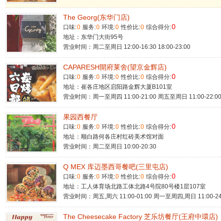
The Georg(东华门店)
0
口味:
0
服务:
0
环境:
0
性价比:
0
综合得分:
地址：东华门大街95号
营业时间：周二至周日 12:00-16:30 18:00-23:00
CAPARESH開府莱舍(望京金辉店)
0
口味:
0
服务:
0
环境:
0
性价比:
0
综合得分:
地址：崔各庄地区启阳路金辉大厦B101室
营业时间：周一至周四 11:00-21:00 周五至周日 11:00-22:0
果园西餐厅
0
口味:
0
服务:
0
环境:
0
性价比:
0
综合得分:
地址：顺白路何各庄村红砖美术馆对面
营业时间：周二至周日 10:00-20:30
Q MEX 库迈墨西哥餐吧(三里屯店)
0
口味:
0
服务:
0
环境:
0
性价比:
0
综合得分:
地址：工人体育场北路工体北路4号院80号楼1层107室
营业时间：周五,周六 11:00-01:00 周一至周四,周日 11:00-24
The Cheesecake Factory 芝乐坊餐厅(王府中環店)