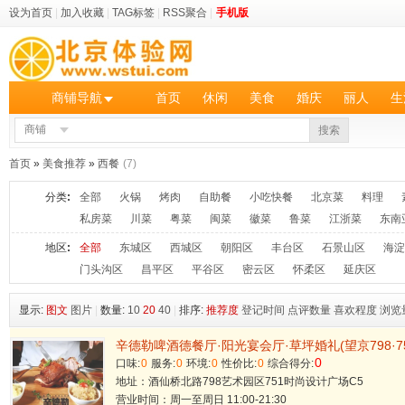
设为首页
|
加入收藏
|
TAG标签
|
RSS聚合
|
手机版
商铺导航
首页
休闲
美食
婚庆
丽人
生
商铺
搜索
首页
»
美食推荐
»
西餐
(7)
分类
:
全部
火锅
烤肉
自助餐
小吃快餐
北京菜
料理
私房菜
川菜
粤菜
闽菜
徽菜
鲁菜
江浙菜
东南
地区
:
全部
东城区
西城区
朝阳区
丰台区
石景山区
海淀
门头沟区
昌平区
平谷区
密云区
怀柔区
延庆区
显示:
图文
图片
|
数量:
10
20
40
|
排序:
推荐度
登记时间
点评数量
喜欢程度
浏览
辛德勒啤酒德餐厅·阳光宴会厅·草坪婚礼(望京798·75
0
口味:
0
服务:
0
环境:
0
性价比:
0
综合得分:
地址：酒仙桥北路798艺术园区751时尚设计广场C5
营业时间：周一至周日 11:00-21:30