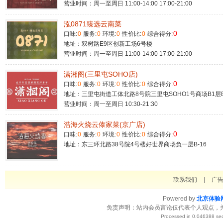
营业时间：周一至周日 11:00-14:00 17:00-21:00
泓0871臻选云南菜
0
口味:
0
服务:
0
环境:
0
性价比:
0
综合得分:
地址：双树路E9区创新工场6号楼
营业时间：周一至周日 11:00-14:00 17:00-21:00
潇湘阁(三里屯SOHO店)
0
口味:
0
服务:
0
环境:
0
性价比:
0
综合得分:
地址：三里屯街道工体北路8号院三里屯SOHO1号商场B1层B1
营业时间：周一至周日 10:30-21:30
浩海火烧云傣家菜(京广店)
0
口味:
0
服务:
0
环境:
0
性价比:
0
综合得分:
地址：东三环北路38号院4号楼好世界商场负一层B-16
联系我们
|
广
Powered by
北京体验
免责声明：站内会员言论仅代表个人观点，
Processed in 0.046388 sec