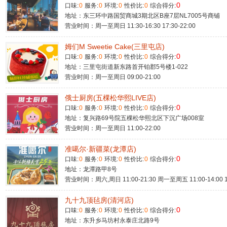
0
口味:
0
服务:
0
环境:
0
性价比:
0
综合得分:
地址：东三环中路国贸商城3期北区B座7层NL7005号商铺
营业时间：周一至周日 11:30-16:30 17:30-22:00
姆们M Sweetie Cake(三里屯店)
0
口味:
0
服务:
0
环境:
0
性价比:
0
综合得分:
地址：三里屯街道新东路首开铂郡5号楼1-022
营业时间：周一至周日 09:00-21:00
俄士厨房(五棵松华熙LIVE店)
0
口味:
0
服务:
0
环境:
0
性价比:
0
综合得分:
地址：复兴路69号院五棵松华熙北区下沉广场008室
营业时间：周一至周日 11:00-22:00
准噶尔·新疆菜(龙潭店)
0
口味:
0
服务:
0
环境:
0
性价比:
0
综合得分:
地址：龙潭路甲8号
营业时间：周六,周日 11:00-21:30 周一至周五 11:00-14:00 17
九十九顶毡房(清河店)
0
口味:
0
服务:
0
环境:
0
性价比:
0
综合得分:
地址：东升乡马坊村永泰庄北路9号