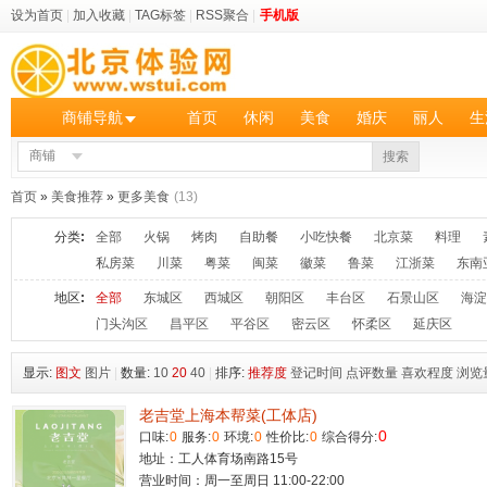
设为首页
|
加入收藏
|
TAG标签
|
RSS聚合
|
手机版
商铺导航
首页
休闲
美食
婚庆
丽人
生
商铺
搜索
首页
»
美食推荐
»
更多美食
(13)
分类
:
全部
火锅
烤肉
自助餐
小吃快餐
北京菜
料理
私房菜
川菜
粤菜
闽菜
徽菜
鲁菜
江浙菜
东南
地区
:
全部
东城区
西城区
朝阳区
丰台区
石景山区
海淀
门头沟区
昌平区
平谷区
密云区
怀柔区
延庆区
显示:
图文
图片
|
数量:
10
20
40
|
排序:
推荐度
登记时间
点评数量
喜欢程度
浏览
老吉堂上海本帮菜(工体店)
0
口味:
0
服务:
0
环境:
0
性价比:
0
综合得分:
地址：工人体育场南路15号
营业时间：周一至周日 11:00-22:00