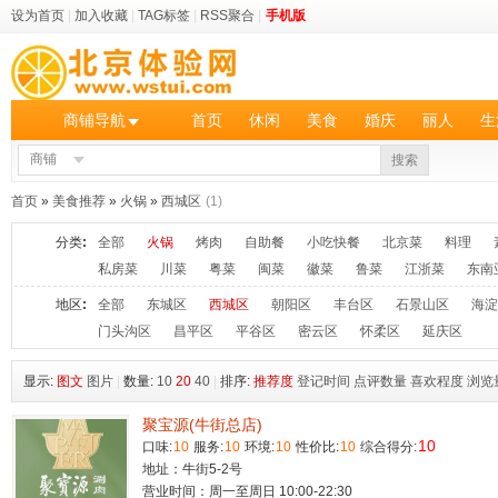
设为首页
|
加入收藏
|
TAG标签
|
RSS聚合
|
手机版
商铺导航
首页
休闲
美食
婚庆
丽人
生
商铺
搜索
首页
»
美食推荐
»
火锅
»
西城区
(1)
分类
:
全部
火锅
烤肉
自助餐
小吃快餐
北京菜
料理
私房菜
川菜
粤菜
闽菜
徽菜
鲁菜
江浙菜
东南
地区
:
全部
东城区
西城区
朝阳区
丰台区
石景山区
海淀
门头沟区
昌平区
平谷区
密云区
怀柔区
延庆区
显示:
图文
图片
|
数量:
10
20
40
|
排序:
推荐度
登记时间
点评数量
喜欢程度
浏览
聚宝源(牛街总店)
10
口味:
10
服务:
10
环境:
10
性价比:
10
综合得分:
地址：牛街5-2号
营业时间：周一至周日 10:00-22:30